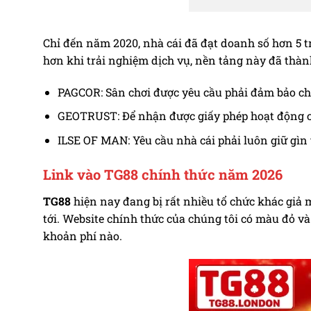
Chỉ đến năm 2020, nhà cái đã đạt doanh số hơn 5 t
hơn khi trải nghiệm dịch vụ, nền tảng này đã thành
PAGCOR: Sân chơi được yêu cầu phải đảm bảo chất
GEOTRUST: Để nhận được giấy phép hoạt động c
ILSE OF MAN: Yêu cầu nhà cái phải luôn giữ gìn
Link vào TG88 chính thức năm 2026
TG88
hiện nay đang bị rất nhiều tổ chức khác giả m
tới. Website chính thức của chúng tôi có màu đỏ v
khoản phí nào.