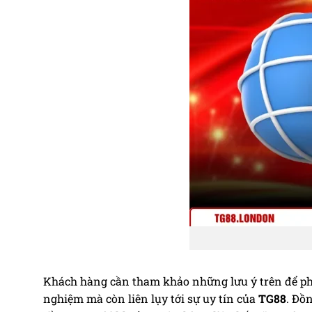
Khách hàng cần tham khảo những lưu ý trên để phân
nghiệm mà còn liên lụy tới sự uy tín của
TG88
. Đồ