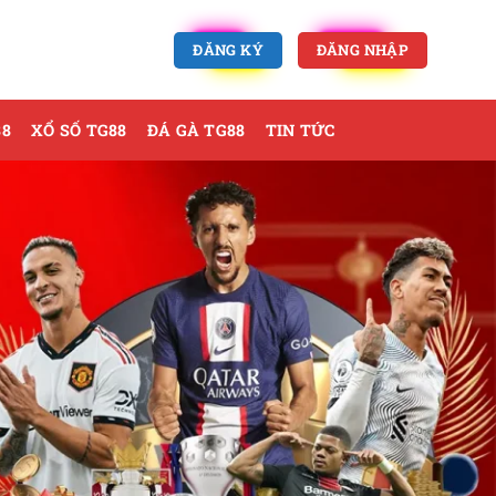
ĐĂNG KÝ
ĐĂNG NHẬP
88
XỔ SỐ TG88
ĐÁ GÀ TG88
TIN TỨC