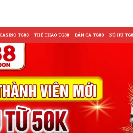
CASINO TG88
THỂ THAO TG88
BẮN CÁ TG88
NỔ HŨ TG