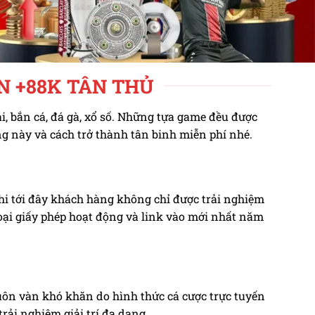
ẬN +88K TÂN THỦ
, bắn cá, đá gà, xổ số. Những tựa game đều được
ảng này và cách trở thành tân binh miễn phí nhé.
Khi tới đây khách hàng không chỉ được trải nghiệm
oại giấy phép hoạt động và link vào mới nhất năm
muôn vàn khó khăn do hình thức cá cược trực tuyến
rải nghiệm giải trí đa dạng.