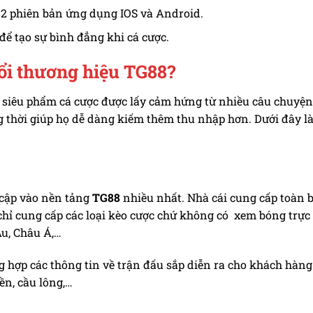
 2 phiên bản ứng dụng IOS và Android.
ể tạo sự bình đẳng khi cá cược.
ổi thương hiệu TG88?
iêu phẩm cá cược được lấy cảm hứng từ nhiều câu chuyện k
thời giúp họ dễ dàng kiếm thêm thu nhập hơn. Dưới đây là
 cập vào nền tảng
TG88
nhiều nhất. Nhà cái cung cấp toàn 
ỉ cung cấp các loại kèo cược chứ không có xem bóng trực ti
 Âu, Châu Á,…
g hợp các thông tin về trận đấu sắp diễn ra cho khách hàng
ền, cầu lông,…