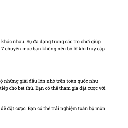
hác nhau. Sự đa dạng trong các trò chơi giúp
 7 chuyên mục bạn không nên bỏ lỡ khi truy cập
bộ những giải đấu lớn nhỏ trên toàn quốc như
ếp cho bet thủ. Bạn có thể tham gia đặt cược với
 dễ đặt cược. Bạn có thể trải nghiệm toàn bộ môn